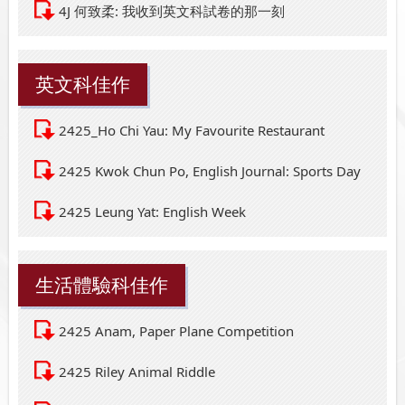
4J 何致柔: 我收到英文科試卷的那一刻
英文科佳作
2425_Ho Chi Yau: My Favourite Restaurant
2425 Kwok Chun Po, English Journal: Sports Day
2425 Leung Yat: English Week
生活體驗科佳作
2425 Anam, Paper Plane Competition
2425 Riley Animal Riddle