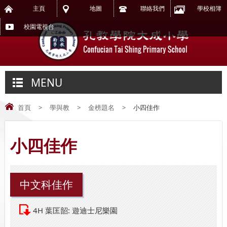
主頁
地圖
聯絡我們
學校相簿
校園電視台
MENU
首頁
>
學與教
>
金榜題名
>
小四佳作
小四佳作
中文科佳作
4H 葉匡韶: 遊迪士尼樂園