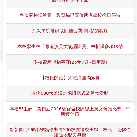
各位家長請留意，教育局已宣佈所有學校今日停課
孔教學院補辦取回補習費(補貼)的程序
本校學生在「粵港澳美文朗誦比賽」中斬獲多項殊榮
學校資產捐贈事宜(26年7月7日更新)
【校長的話】大滙演圓滿落幕
取消630大匯演之熄燈儀式及籌款活動
本校學生於「第四屆2026愛官盃校際線上英文會話比賽」中
榮獲佳績
點新聞: 大成小學臨停辦逾500校友返校重聚 校長：是你們
讓這段歷史無憾