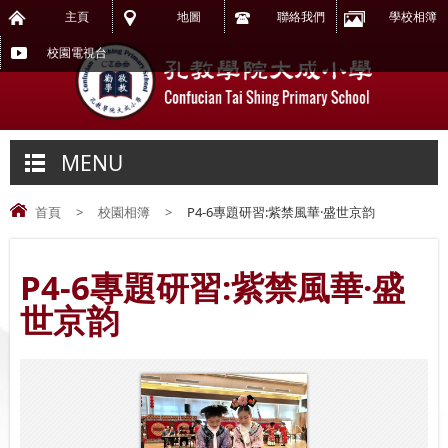
主頁
地圖
聯絡我們
學校相簿
校園電視台
MENU
首頁
>
校園相簿
>
P4-6專題研習:紫禁風華·盛世京韵
P4-6專題研習:紫禁風華·盛
世京韵